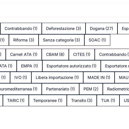
Contrabbando
(1)
Deforestazione
(3)
Dogana
(27)
Esp
(1)
Riforma
(3)
Senza categoria
(3)
SOAC
(1)
1)
Carnet ATA
(1)
CBAM
(8)
CITES
(1)
Contrabbando
(
tATA
(1)
EMPA
(1)
Esportatore autorizzato
(1)
Esportatore 
s
(1)
IVO
(1)
Libera importazione
(1)
MADE IN
(1)
MAU
uromediterranea
(1)
Partenariato
(1)
PEM
(2)
Radiometri
TARIC
(1)
Temporanee
(1)
Transito
(3)
TUA
(1)
U