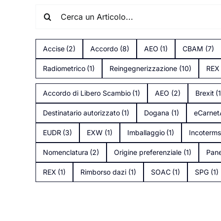
Search
for:
Accise
(2)
Accordo
(8)
AEO
(1)
CBAM
(7)
Radiometrico
(1)
Reingegnerizzazione
(10)
REX
Accordo di Libero Scambio
(1)
AEO
(2)
Brexit
(
Destinatario autorizzato
(1)
Dogana
(1)
eCarne
EUDR
(3)
EXW
(1)
Imballaggio
(1)
Incoterm
Nomenclatura
(2)
Origine preferenziale
(1)
Pane
REX
(1)
Rimborso dazi
(1)
SOAC
(1)
SPG
(1)