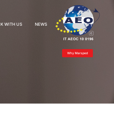
K WITH US
NEWS
Why Marsped