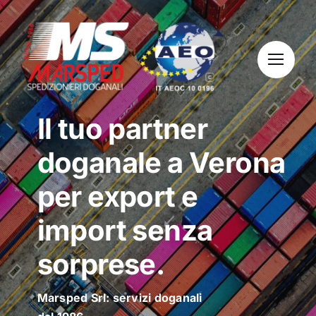
Skip
to
content
Il tuo partner
doganale a Verona
per export e
import senza
sorprese.
Marsped Srl: servizi doganali