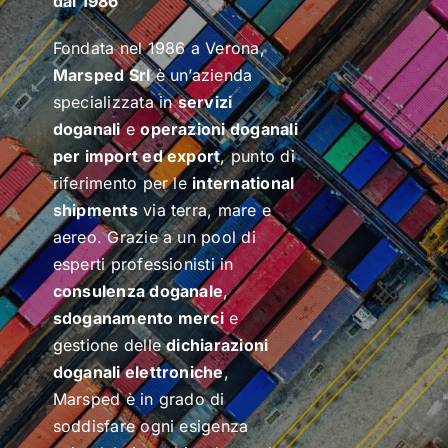
dal 1986
Fondata nel 1986 a Verona,
Marsped Srl
è un’azienda
specializzata in
servizi
doganali
e
operazioni doganali
per import ed export
, punto di
riferimento per le
international
shipments
via terra, mare e
aereo. Grazie a un pool di
esperti professionisti in
consulenza doganale
,
sdoganamento merci
e
gestione delle
dichiarazioni
doganali elettroniche
,
Marsped è in grado di
soddisfare ogni esigenza