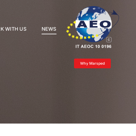
K WITH US
NEWS
Why Marsped