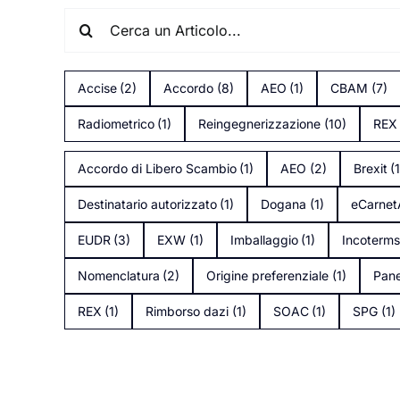
Search
for:
Accise
(2)
Accordo
(8)
AEO
(1)
CBAM
(7)
Radiometrico
(1)
Reingegnerizzazione
(10)
REX
Accordo di Libero Scambio
(1)
AEO
(2)
Brexit
(
Destinatario autorizzato
(1)
Dogana
(1)
eCarne
EUDR
(3)
EXW
(1)
Imballaggio
(1)
Incoterm
Nomenclatura
(2)
Origine preferenziale
(1)
Pane
REX
(1)
Rimborso dazi
(1)
SOAC
(1)
SPG
(1)