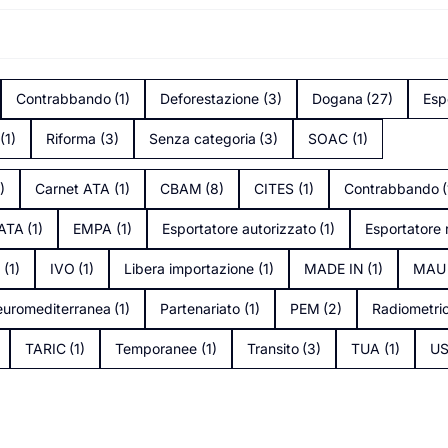
Contrabbando
(1)
Deforestazione
(3)
Dogana
(27)
Esp
(1)
Riforma
(3)
Senza categoria
(3)
SOAC
(1)
1)
Carnet ATA
(1)
CBAM
(8)
CITES
(1)
Contrabbando
(
tATA
(1)
EMPA
(1)
Esportatore autorizzato
(1)
Esportatore 
s
(1)
IVO
(1)
Libera importazione
(1)
MADE IN
(1)
MAU
uromediterranea
(1)
Partenariato
(1)
PEM
(2)
Radiometri
TARIC
(1)
Temporanee
(1)
Transito
(3)
TUA
(1)
U