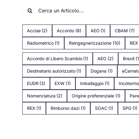
Search
for:
Accise
(2)
Accordo
(8)
AEO
(1)
CBAM
(7)
Radiometrico
(1)
Reingegnerizzazione
(10)
REX
Accordo di Libero Scambio
(1)
AEO
(2)
Brexit
(
Destinatario autorizzato
(1)
Dogana
(1)
eCarne
EUDR
(3)
EXW
(1)
Imballaggio
(1)
Incoterm
Nomenclatura
(2)
Origine preferenziale
(1)
Pane
REX
(1)
Rimborso dazi
(1)
SOAC
(1)
SPG
(1)