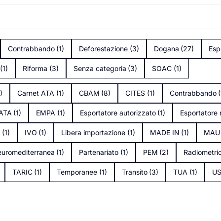
Contrabbando
(1)
Deforestazione
(3)
Dogana
(27)
Esp
(1)
Riforma
(3)
Senza categoria
(3)
SOAC
(1)
1)
Carnet ATA
(1)
CBAM
(8)
CITES
(1)
Contrabbando
(
tATA
(1)
EMPA
(1)
Esportatore autorizzato
(1)
Esportatore 
s
(1)
IVO
(1)
Libera importazione
(1)
MADE IN
(1)
MAU
uromediterranea
(1)
Partenariato
(1)
PEM
(2)
Radiometri
TARIC
(1)
Temporanee
(1)
Transito
(3)
TUA
(1)
U