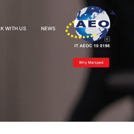
K WITH US
NEWS
Why Marsped