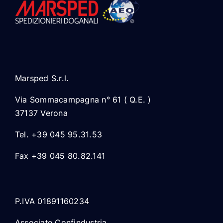
Marsped S.r.l.
Via Sommacampagna n° 61 ( Q.E. )
37137 Verona
Tel. +39 045 95.31.53
Fax +39 045 80.82.141
P.IVA 01891160234
Associate Confindustria