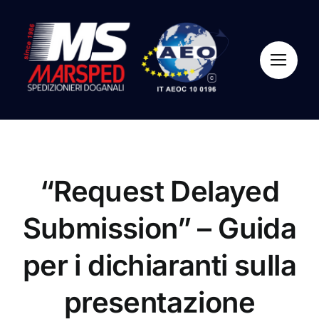
Skip
to
content
“Request Delayed
Submission” – Guida
per i dichiaranti sulla
presentazione