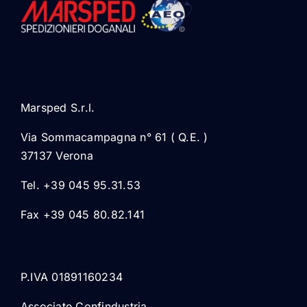
Marsped S.r.l.
Via Sommacampagna n° 61 ( Q.E. )
37137 Verona
Tel. +39 045 95.31.53
Fax +39 045 80.82.141
P.IVA 01891160234
Associate Confindustria