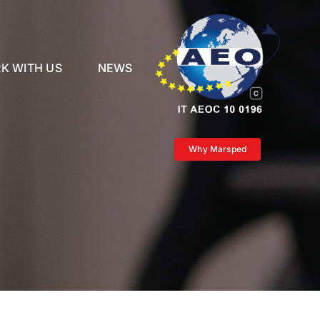
K WITH US
NEWS
Why Marsped