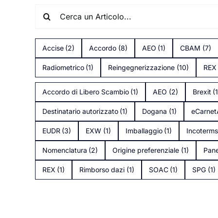
Search
for:
Accise
(2)
Accordo
(8)
AEO
(1)
CBAM
(7)
Radiometrico
(1)
Reingegnerizzazione
(10)
REX
Accordo di Libero Scambio
(1)
AEO
(2)
Brexit
(
Destinatario autorizzato
(1)
Dogana
(1)
eCarne
EUDR
(3)
EXW
(1)
Imballaggio
(1)
Incoterm
Nomenclatura
(2)
Origine preferenziale
(1)
Pane
REX
(1)
Rimborso dazi
(1)
SOAC
(1)
SPG
(1)