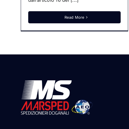
dall’articolo 16 del [...]
Read More