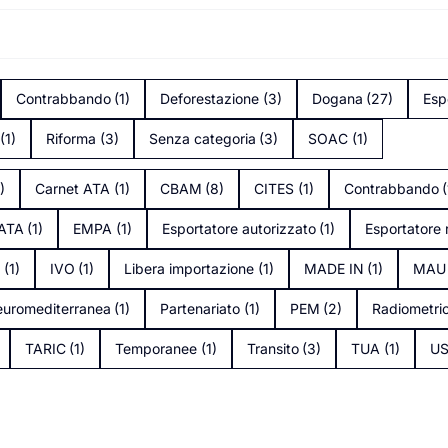
Contrabbando
(1)
Deforestazione
(3)
Dogana
(27)
Esp
(1)
Riforma
(3)
Senza categoria
(3)
SOAC
(1)
1)
Carnet ATA
(1)
CBAM
(8)
CITES
(1)
Contrabbando
(
tATA
(1)
EMPA
(1)
Esportatore autorizzato
(1)
Esportatore 
s
(1)
IVO
(1)
Libera importazione
(1)
MADE IN
(1)
MAU
uromediterranea
(1)
Partenariato
(1)
PEM
(2)
Radiometri
TARIC
(1)
Temporanee
(1)
Transito
(3)
TUA
(1)
U