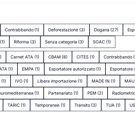
Contrabbando
(1)
Deforestazione
(3)
Dogana
(27)
Esp
(1)
Riforma
(3)
Senza categoria
(3)
SOAC
(1)
1)
Carnet ATA
(1)
CBAM
(8)
CITES
(1)
Contrabbando
(
tATA
(1)
EMPA
(1)
Esportatore autorizzato
(1)
Esportatore 
s
(1)
IVO
(1)
Libera importazione
(1)
MADE IN
(1)
MAU
uromediterranea
(1)
Partenariato
(1)
PEM
(2)
Radiometri
TARIC
(1)
Temporanee
(1)
Transito
(3)
TUA
(1)
U