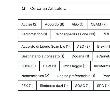
Cerca
per:
Accise
(2)
Accordo
(8)
AEO
(1)
CBAM
(7)
Radiometrico
(1)
Reingegnerizzazione
(10)
REX
Accordo di Libero Scambio
(1)
AEO
(2)
Brexit
(
Destinatario autorizzato
(1)
Dogana
(1)
eCarne
EUDR
(3)
EXW
(1)
Imballaggio
(1)
Incoterm
Nomenclatura
(2)
Origine preferenziale
(1)
Pane
REX
(1)
Rimborso dazi
(1)
SOAC
(1)
SPG
(1)