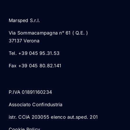
Marsped S.r.l.
Via Sommacampagna n° 61 ( Q.E. )
37137 Verona
Tel. +39 045 95.31.53
Fax +39 045 80.82.141
P.IVA 01891160234
Associato Confindustria
istr. CCIA 203055 elenco aut.sped. 201
Cookie Policy