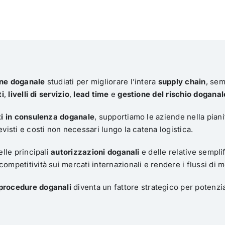
one doganale
studiati per migliorare l’intera
supply chain
, sem
ti
,
livelli di servizio
,
lead time
e
gestione del rischio doganal
ti in consulenza doganale
, supportiamo le aziende nella piani
evisti e costi non necessari lungo la catena logistica.
elle principali
autorizzazioni doganali
e delle relative sempli
 competitività sui mercati internazionali e rendere i flussi di me
 procedure doganali
diventa un fattore strategico per potenzia