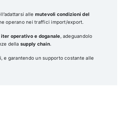
l’adattarsi alle
mutevoli condizioni del
e operano nei traffici import/export.
o iter operativo e doganale
, adeguandolo
nze della
supply chain
.
si, e garantendo un supporto costante alle