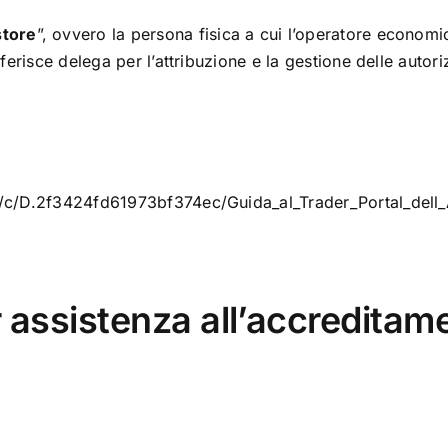
tore
”, ovvero la persona fisica a cui l’operatore economi
onferisce delega per l’attribuzione e la gestione delle autori
/1/e/c/D.2f3424fd61973bf374ec/Guida_al_Trader_Portal_del
 assistenza all’accreditame