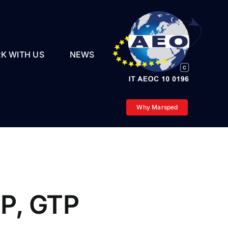
K WITH US
NEWS
Why Marsped
TP, GTP