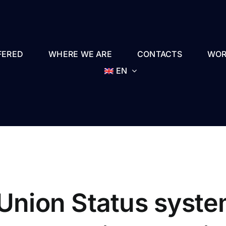
FERED
WHERE WE ARE
CONTACTS
WOR
EN
 Union Status syst