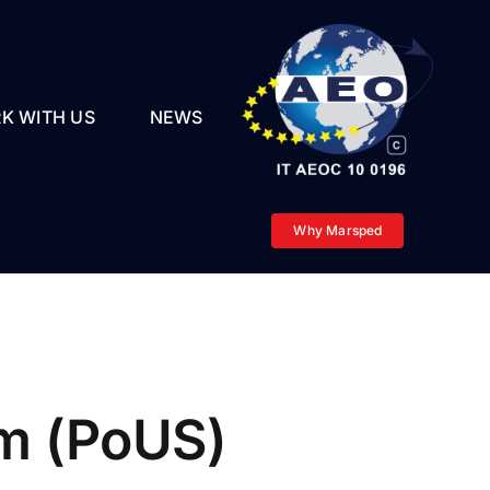
K WITH US
NEWS
Why Marsped
em (PoUS)