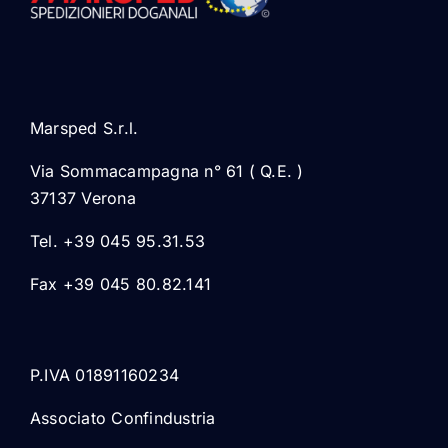
Marsped S.r.l.
Via Sommacampagna n° 61 ( Q.E. )
37137 Verona
Tel. +39 045 95.31.53
Fax +39 045 80.82.141
P.IVA 01891160234
Associato Confindustria