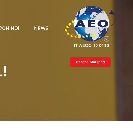
CON NOI
NEWS
Perché Marsped
!