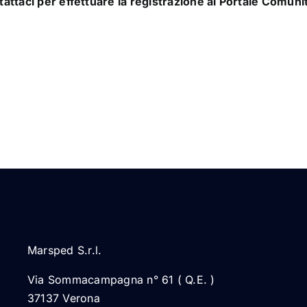
attaci per effettuare la registrazione al Portale Comuni
Marsped S.r.l.
Via Sommacampagna n° 61 ( Q.E. )
37137 Verona