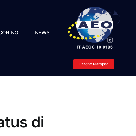
CON NOI
NEWS
Perché Marsped
atus di