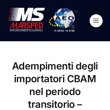
Salta
al
contenuto
Adempimenti degli
importatori CBAM
nel periodo
transitorio –