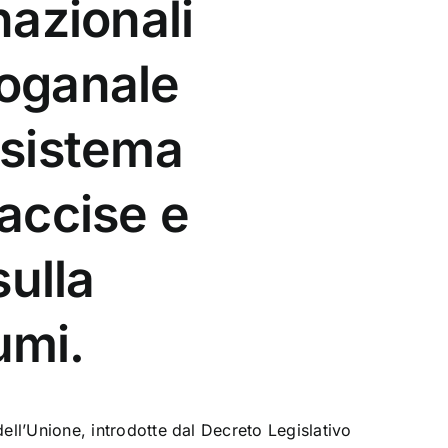
nazionali
doganale
 sistema
 accise e
sulla
umi.
ll’Unione, introdotte dal Decreto Legislativo