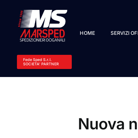
Salta
al
contenuto
HOME
SERVIZI OF
Fede Sped S.r.l.
SOCIETA’ PARTNER
Nuova n