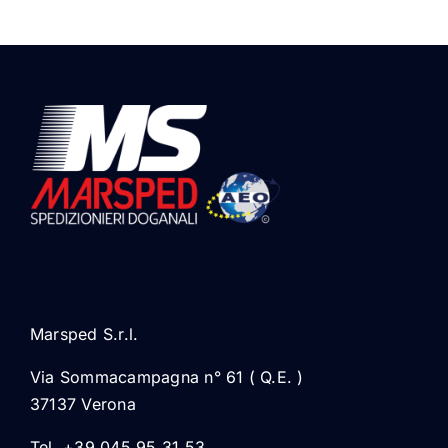
Marsped S.r.l.
Via Sommacampagna n° 61 ( Q.E. )
37137 Verona
Tel. +39 045 95.31.53